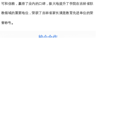
可和信赖，赢得了业内的口碑，极大地提升了学院在吉林省职
教领域的重要地位，荣获了吉林省家长满意教育先进单位的荣
。
誉称号
校企合作
COOPERATION
吉林省中光技师学院推出“一人上学，全家受益”
的服务举措，为选择吉林省中光技师学院的学生家庭打
造全生态就业服务，不仅为学生搭建完善的就业服务体
系，提供持续的就业推荐与职业发展支持，还将为学生
家长推荐优质的就业机会。着力打造东三省、京津冀、
长三角、珠三角等四大就业群，搭建政校企合作平台，
建立校企合作订单班、产业学院，签约高端优质企业，
最终构建起通用人才资源库，打造“满足社会需求、服
务地方经济、让家长放心、让学生满意”的就业服务理
念。