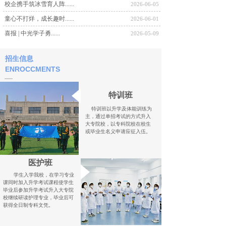
校企携手筑冰雪育人阵......
2026-06-05
童心不打烊，成长趣时......
2026-06-01
喜报 | 中光学子勇......
2026-05-09
招生信息
ENROCCMENTS
特训班
特训班以升学及体能训练为
主，通过单招考试的方式升入
大专院校，以专科院校在校生
或毕业生名义申请应征入伍。
医护班
学生入学我校，在学习专业
课同时加入升学考试课程使学生
毕业后参加升学考试升入大专院
校继续研读护理专业，毕业后可
获得全日制专科文凭。